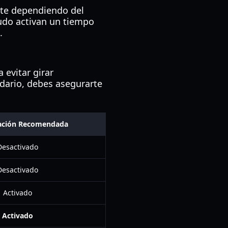
nte dependiendo del
udo activan un tiempo
.
 evitar girar
dario, debes asegurarte
ación Recomendada
Desactivado
Desactivado
Activado
Activado