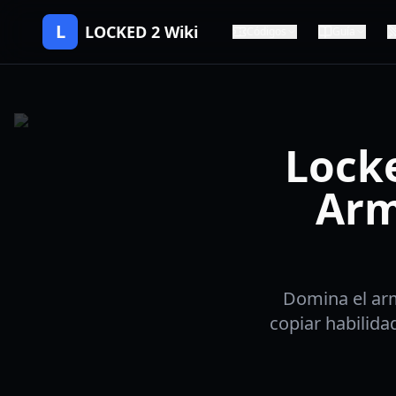
L
LOCKED 2 Wiki
Códigos
Guía
Lock
Arm
Domina el ar
copiar habilida