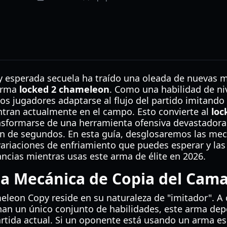
y esperada secuela ha traído una oleada de nuevas 
 arma
locked 2 chameleon
. Como una habilidad de niv
s jugadores adaptarse al flujo del partido imitando 
tran actualmente en el campo. Esto convierte al
loc
sformarse de una herramienta ofensiva devastadora
n de segundos. En esta guía, desglosaremos las mecá
variaciones de enfriamiento que puedes esperar y las
ncias mientras usas este arma de élite en 2026.
la Mecánica de Copia del Cam
eleon Copy reside en su naturaleza de "imitador". A 
nan un único conjunto de habilidades, este arma de
artida actual. Si un oponente está usando un arma e