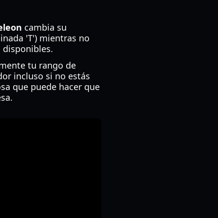
eleon
cambia su
minada 'T') mientras no
 disponibles.
amente tu rango de
or incluso si no estás
rosa que puede hacer que
esa.