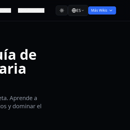
ES
ación
Multimedia
Más Wikis
ía de
aria
ta. Aprende a
tos y dominar el