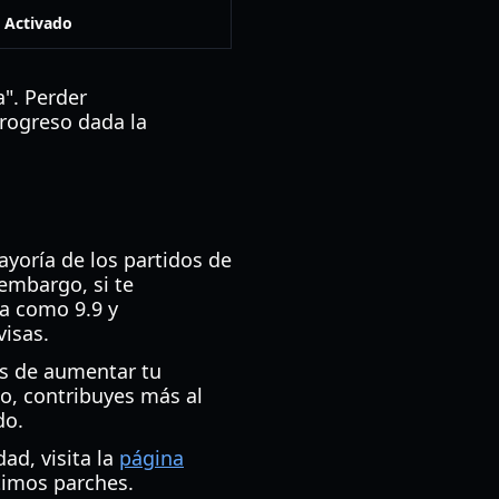
Activado
". Perder
rogreso dada la
ayoría de los partidos de
embargo, si te
a como 9.9 y
visas.
as de aumentar tu
io, contribuyes más al
do.
ad, visita la
página
timos parches.