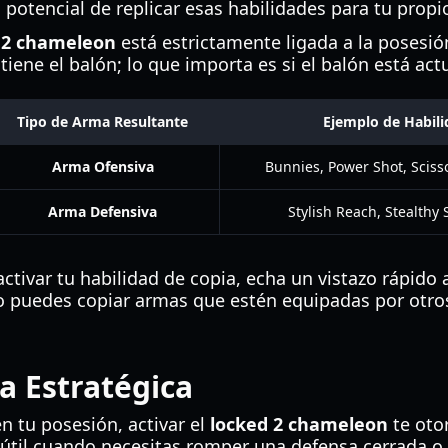
l potencial de replicar esas habilidades para tu propi
 2 chameleon
está estrictamente ligada a la posesión
tiene el balón; lo que importa es si el balón está ac
Tipo de Arma Resultante
Ejemplo de Habil
Arma Ofensiva
Bunnies, Power Shot, Sciss
Arma Defensiva
Stylish Reach, Stealthy
ctivar tu habilidad de copia, echa un vistazo rápido a
o puedes copiar armas que estén equipadas por otro
a Estratégica
n tu posesión, activar el
locked 2 chameleon
te oto
útil cuando necesitas romper una defensa cerrada o r