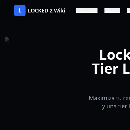
L
LOCKED 2 Wiki
Códigos
Guía
Lock
Tier 
Maximiza tu re
y una tier