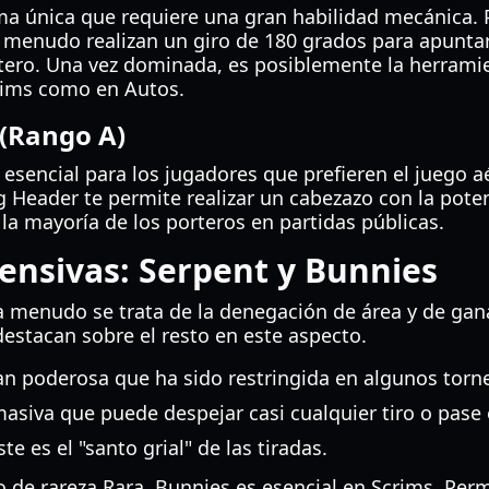
ma única que requiere una gran habilidad mecánica. 
a menudo realizan un giro de 180 grados para apuntar e
ortero. Una vez dominada, es posiblemente la herram
rims como en Autos.
(Rango A)
esencial para los jugadores que prefieren el juego a
g Header te permite realizar un cabezazo con la pote
 la mayoría de los porteros en partidas públicas.
ensivas: Serpent y Bunnies
a menudo se trata de la denegación de área y de gan
estacan sobre el resto en este aspecto.
an poderosa que ha sido restringida en algunos torn
siva que puede despejar casi cualquier tiro o pase 
e es el "santo grial" de las tiradas.
 de rareza Rara, Bunnies es esencial en Scrims. Perm