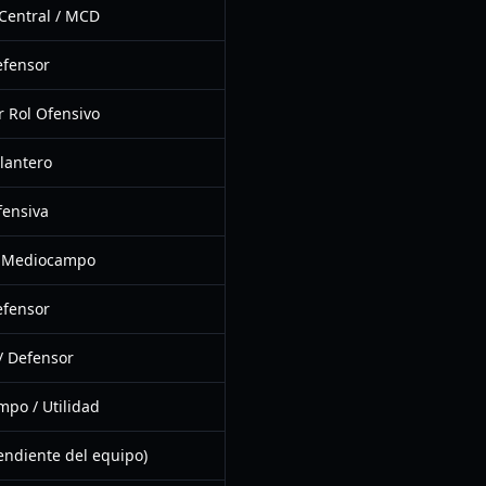
Central / MCD
fensor
r Rol Ofensivo
lantero
fensiva
 / Mediocampo
fensor
 Defensor
po / Utilidad
endiente del equipo)