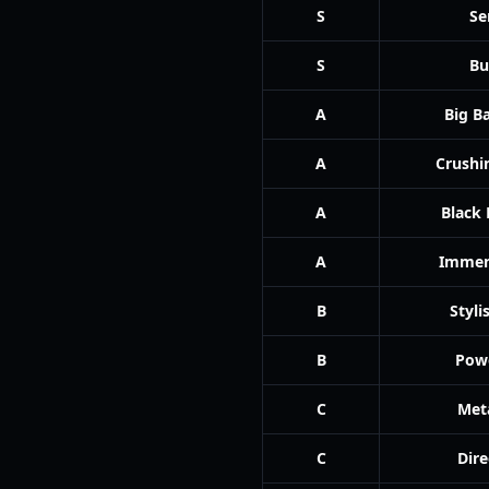
S
Se
S
Bu
A
Big B
A
Crushi
A
Black 
A
Immen
B
Styli
B
Pow
C
Met
C
Dire