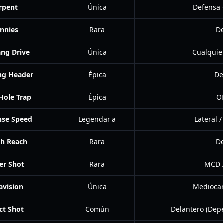
rpent
Única
Defensa 
nnies
Rara
De
ang Drive
Única
Cualquie
ng Header
Épica
De
Hole Trap
Épica
O
se Speed
Legendaria
Lateral
sh Reach
Rara
De
er Shot
Rara
MCD /
avision
Única
Mediocam
ct Shot
Común
Delantero (Dep