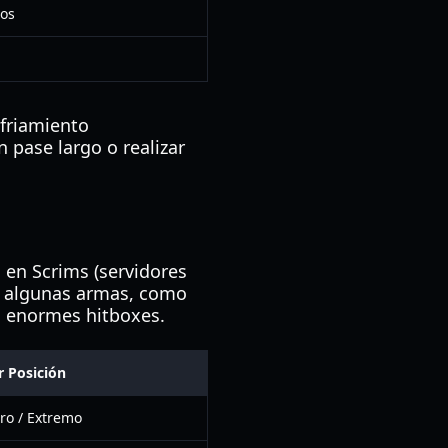
los
nfriamiento
 pase largo o realizar
 en Scrims (servidores
ue algunas armas, como
s enormes hitboxes.
r Posición
ro / Extremo