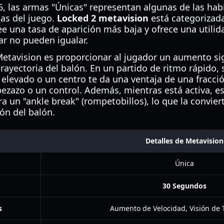
6, las armas "Únicas" representan algunas de las hab
as del juego.
Locked 2 metavision
está categorizad
ee una tasa de aparición más baja y ofrece una utili
r no pueden igualar.
Metavision es proporcionar al jugador un aumento sig
 trayectoria del balón. En un partido de ritmo rápido
 elevado o un centro te da una ventaja de una fracc
bezazo o un control. Además, mientras está activa, e
ufra un "ankle break" (rompetobillos), lo que la convi
ón del balón.
Detalles de Metavision
Única
30 Segundos
s
Aumento de Velocidad, Visión de 