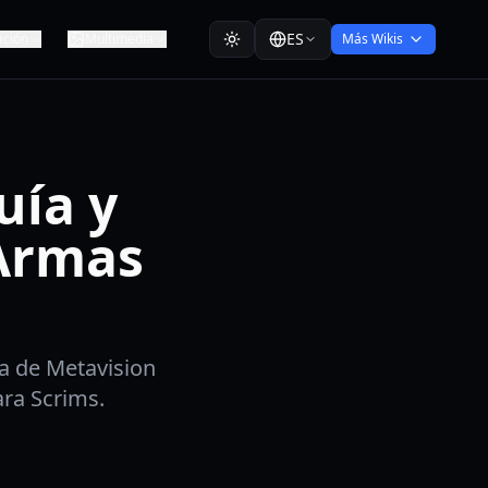
ES
ación
Multimedia
Más Wikis
uía y
 Armas
a de Metavision
ara Scrims.