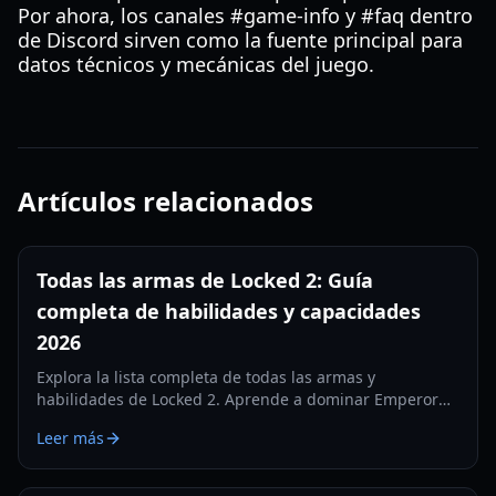
Por ahora, los canales #game-info y #faq dentro
de Discord sirven como la fuente principal para
datos técnicos y mecánicas del juego.
Artículos relacionados
Todas las armas de Locked 2: Guía
completa de habilidades y capacidades
2026
Explora la lista completa de todas las armas y
habilidades de Locked 2. Aprende a dominar Emperor
Impact, Meta Vision y habilidades defensivas en esta
Leer más
guía integral de 2026.