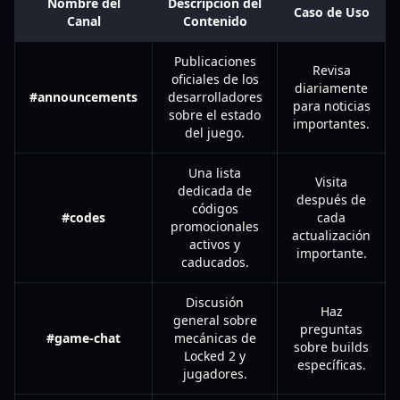
Nombre del
Descripción del
Caso de Uso
Canal
Contenido
Publicaciones
Revisa
oficiales de los
diariamente
#announcements
desarrolladores
para noticias
sobre el estado
importantes.
del juego.
Una lista
Visita
dedicada de
después de
códigos
#codes
cada
promocionales
actualización
activos y
importante.
caducados.
Discusión
Haz
general sobre
preguntas
#game-chat
mecánicas de
sobre builds
Locked 2 y
específicas.
jugadores.