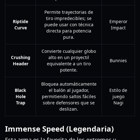
Permite trayectorias de
tiro impredecibles; se
Riptide
Emperor
puede usar con técnica
Curve
Impact
directa para potencia
pura.
Convierte cualquier globo
Crushing
alto en un proyectil
Bunnies
Header
equivalente a un tiro
potente.
Bloquea automáticamente
Black
el balón al jugador,
Estilo de
Hole
permitiendo saltos fáciles
juego
Trap
sobre defensores que se
Nagi
deslizan.
Immense Speed (Legendaria)
Esta arma es la favorita de los extremos y