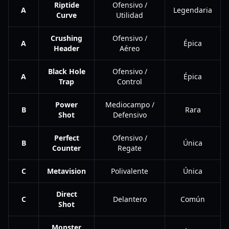
Riptide
Ofensivo /
A
Legendaria
Curve
Utilidad
Crushing
Ofensivo /
A
Épica
Header
Aéreo
Black Hole
Ofensivo /
A
Épica
Trap
Control
Power
Mediocampo /
B
Rara
Shot
Defensivo
Perfect
Ofensivo /
B
Única
Counter
Regate
C
Metavision
Polivalente
Única
Direct
C
Delantero
Común
Shot
Monster