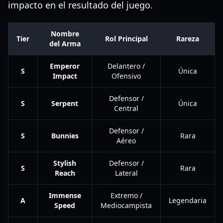
impacto en el resultado del juego.
Nombre
Tier
Rol Principal
Rareza
del Arma
Emperor
Delantero /
S
Única
Impact
Ofensivo
Defensor /
S
Serpent
Única
Central
Defensor /
S
Bunnies
Rara
Aéreo
Stylish
Defensor /
S
Rara
Reach
Lateral
Immense
Extremo /
A
Legendaria
Speed
Mediocampista