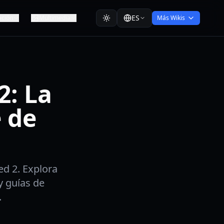
ES
ación
Multimedia
Más Wikis
2: La
e de
d 2. Explora
y guías de
.