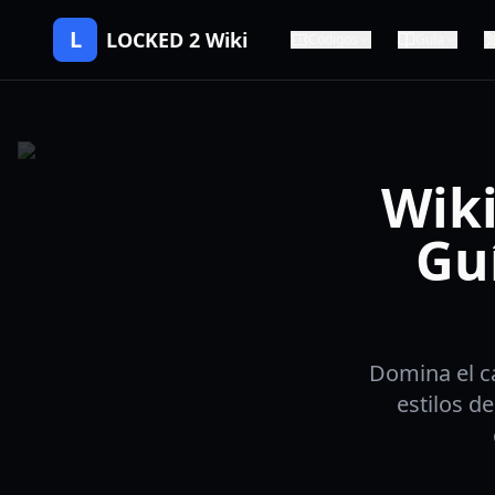
L
LOCKED 2 Wiki
Códigos
Guía
Wiki
Guí
Domina el c
estilos d