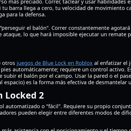
urso más preciado. Correr, taclear y usar habilidades
 tu barra llega a cero, tu velocidad de movimiento c
ga para la defensa.
"perseguir el balón". Correr constantemente agotará 
de ataque, lo que hará imposible ejecutar un remate 
e otros
juegos de Blue Lock en Roblox
al enfatizar el
 pies automáticamente; requiere un control activo. E
e subir el balón por el campo. Usar la pared o el pas
l espacio) es la forma más efectiva de desmantelar 
n Locked 2
rol automatizado o "fácil". Requiere su propio conjun
adores pueden elegir entre diferentes modos de dific
más asistencia con el posicionamiento y el tiempo d