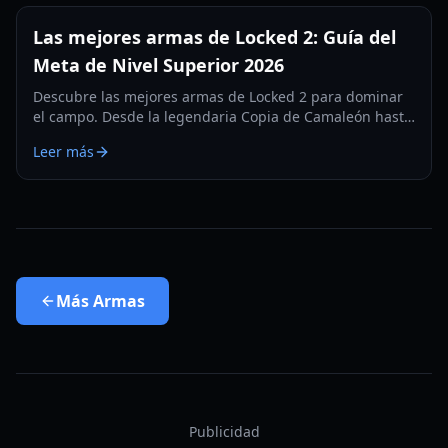
Las mejores armas de Locked 2: Guía del
Meta de Nivel Superior 2026
Descubre las mejores armas de Locked 2 para dominar
el campo. Desde la legendaria Copia de Camaleón hasta
habilidades ofensivas de alto nivel, aprende a dominar
Leer más
el meta de 2026.
Más
Armas
Publicidad