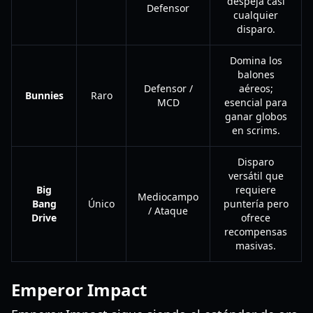
despeja casi
Defensor
cualquier
disparo.
Domina los
balones
Defensor /
aéreos;
Bunnies
Raro
MCD
esencial para
ganar globos
en scrims.
Disparo
versátil que
Big
requiere
Mediocampo
Bang
Único
puntería pero
/ Ataque
Drive
ofrece
recompensas
masivas.
Emperor Impact