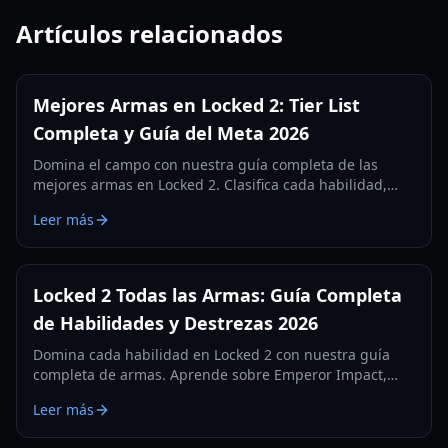
Artículos relacionados
Mejores Armas en Locked 2: Tier List
Completa y Guía del Meta 2026
Domina el campo con nuestra guía completa de las
mejores armas en Locked 2. Clasifica cada habilidad,
desde Emperor Impact hasta Serpent, tanto para scrims
Leer más
competitivos como para autos.
Locked 2 Todas las Armas: Guía Completa
de Habilidades y Destrezas 2026
Domina cada habilidad en Locked 2 con nuestra guía
completa de armas. Aprende sobre Emperor Impact,
Meta Vision y las mejores habilidades ofensivas y
Leer más
defensivas.