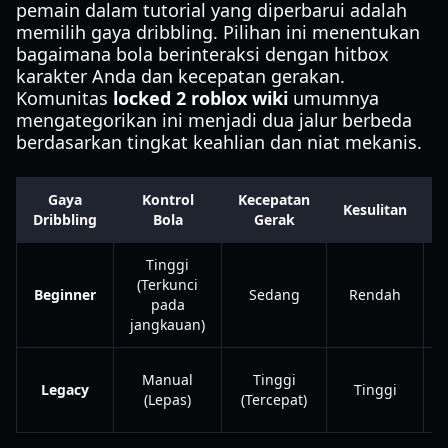
pemain dalam tutorial yang diperbarui adalah
memilih gaya dribbling. Pilihan ini menentukan
bagaimana bola berinteraksi dengan hitbox
karakter Anda dan kecepatan gerakan.
Komunitas
locked 2 roblox wiki
umumnya
mengategorikan ini menjadi dua jalur berbeda
berdasarkan tingkat keahlian dan niat mekanis.
Gaya
Kontrol
Kecepatan
Kesulitan
Dribbling
Bola
Gerak
Tinggi
(Terkunci
Beginner
Sedang
Rendah
pada
m
jangkauan)
Manual
Tinggi
Legacy
Tinggi
(Lepas)
(Tercepat)