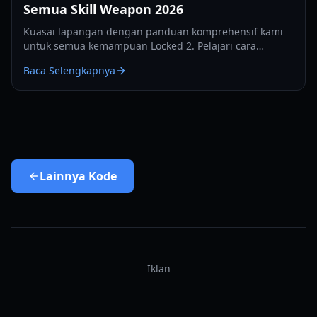
Semua Skill Weapon 2026
Kuasai lapangan dengan panduan komprehensif kami
untuk semua kemampuan Locked 2. Pelajari cara
menggunakan tembakan, dribel, dan skill pertahanan
Baca Selengkapnya
untuk mendominasi permainan.
Lainnya
Kode
Iklan