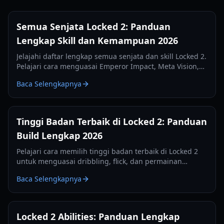
Semua Senjata Locked 2: Panduan
Lengkap Skill dan Kemampuan 2026
Jelajahi daftar lengkap semua senjata dan skill Locked 2.
Pelajari cara menguasai Emperor Impact, Meta Vision,
dan kemampuan defensif dalam panduan komprehensif
Baca Selengkapnya
2026 ini.
Tinggi Badan Terbaik di Locked 2: Panduan
Build Lengkap 2026
Pelajari cara memilih tinggi badan terbaik di Locked 2
untuk menguasai dribbling, flick, dan permainan
bertahan. Meta tinggi badan dan pengaturan terbaru
Baca Selengkapnya
untuk tahun 2026.
Locked 2 Abilities: Panduan Lengkap