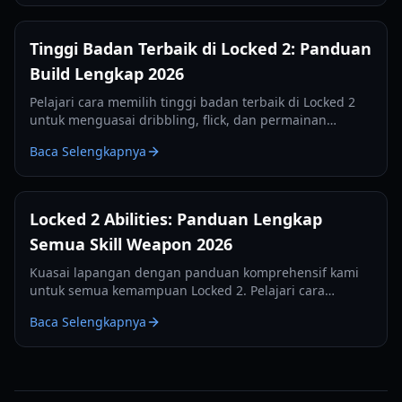
Tinggi Badan Terbaik di Locked 2: Panduan
Build Lengkap 2026
Pelajari cara memilih tinggi badan terbaik di Locked 2
untuk menguasai dribbling, flick, dan permainan
bertahan. Meta tinggi badan dan pengaturan terbaru
Baca Selengkapnya
untuk tahun 2026.
Locked 2 Abilities: Panduan Lengkap
Semua Skill Weapon 2026
Kuasai lapangan dengan panduan komprehensif kami
untuk semua kemampuan Locked 2. Pelajari cara
menggunakan tembakan, dribel, dan skill pertahanan
Baca Selengkapnya
untuk mendominasi permainan.