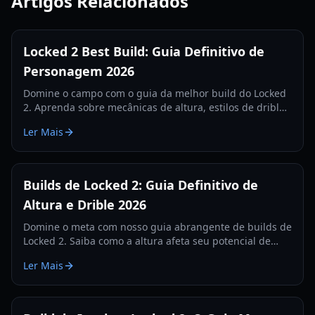
Artigos Relacionados
Locked 2 Best Build: Guia Definitivo de
Personagem 2026
Domine o campo com o guia da melhor build do Locked
2. Aprenda sobre mecânicas de altura, estilos de drible
e sinergias de habilidades para ter a vantagem
Ler Mais
competitiva definitiva.
Builds de Locked 2: Guia Definitivo de
Altura e Drible 2026
Domine o meta com nosso guia abrangente de builds de
Locked 2. Saiba como a altura afeta seu potencial de
drible e quais configurações usar para o máximo
Ler Mais
desempenho.