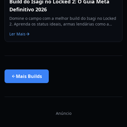
Build do Isagi no Locked 2: O Guia Meta
Definitivo 2026
Domine o campo com a melhor build do Isagi no Locked
2. Aprenda os status ideais, armas lendárias como a
Meta Visão e estratégias de Chute Direto para dominar o
Ler Mais
gramado.
Mais
Builds
Anúncio