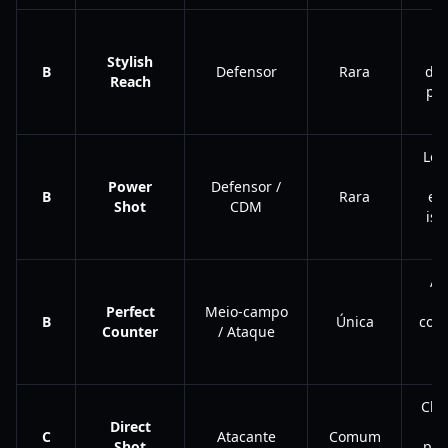
Stylish
B
Defensor
Rara
des
Reach
par
d
Lon
c
Power
Defensor /
B
Rara
ex
Shot
CDM
iso
Alt
r
Perfect
Meio-campo
B
Única
conc
Counter
/ Ataque
s
t
Chu
Direct
re
C
Atacante
Comum
Shot
per