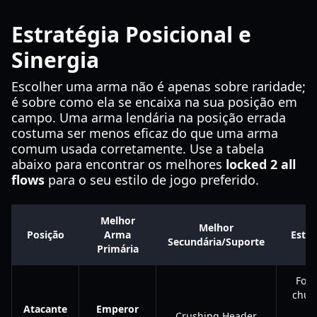
Estratégia Posicional e
Sinergia
Escolher uma arma não é apenas sobre raridade;
é sobre como ela se encaixa na sua posição em
campo. Uma arma lendária na posição errada
costuma ser menos eficaz do que uma arma
comum usada corretamente. Use a tabela
abaixo para encontrar os melhores
locked 2 all
flows
para o seu estilo de jogo preferido.
Melhor
Melhor
Posição
Arma
Estra
Secundária/Suporte
Primária
Foc
chut
Atacante
Emperor
al
Crushing Header