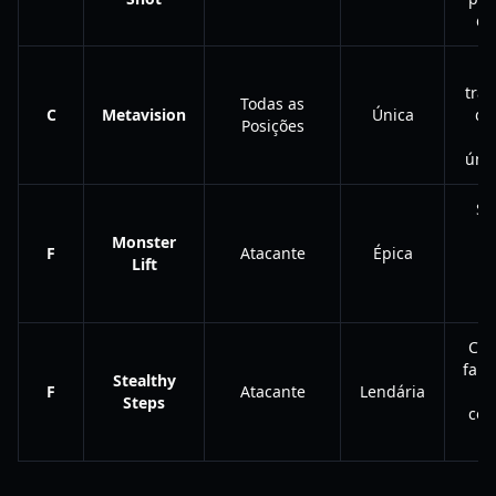
de
traj
Todas as
C
Metavision
Única
de
Posições
at
únic
Se
Monster
F
Atacante
Épica
a
Lift
d
e
Cur
falt
Stealthy
F
Atacante
Lendária
g
Steps
con
d