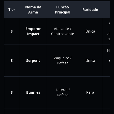
Nome da
Função
Tier
Raridade
Arma
Principal
A 
Emperor
Atacante /
S
Única
Impact
Centroavante
abs
sup
Hit
Zagueiro /
S
Serpent
Única
es
Defesa
co
Do
Lateral /
S
Bunnies
Rara
in
Defesa
p
cr
T