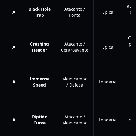
aut
Black Hole
Atacante /
A
Épica
em
Trap
Ponta
p
d
Cab
Crushing
Atacante /
pot
A
Épica
Header
Centroavante
im
ve
Immense
Meio-campo
A
Lendária
pe
Speed
/ Defesa
bo
Ch
qu
Riptide
Atacante /
A
Lendária
co
Curve
Meio-campo
h