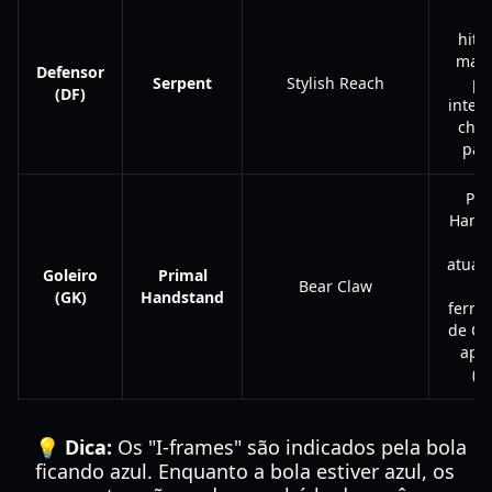
U
hitb
mass
Defensor
Serpent
Stylish Reach
pa
(DF)
inter
chut
pas
Pri
Hand
atual
Goleiro
Primal
Bear Claw
(GK)
Handstand
ferra
de GK
ape
(O
💡 Dica:
Os "I-frames" são indicados pela bola
ficando azul. Enquanto a bola estiver azul, os