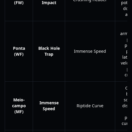
(FW)
Impact
potên
dom
aér
U
armad
pa
pas
Ponta
Black Hole
Immense Speed
pe
(WF)
Trap
later
veloc
pa
cru
Col
bo
Meio-
solt
Immense
campo
Riptide Curve
dist
Speed
(MF)
c
pas
curv