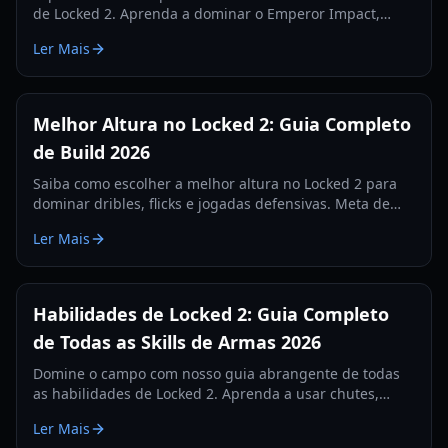
de Locked 2. Aprenda a dominar o Emperor Impact,
Meta Vision e habilidades defensivas neste guia
Ler Mais
abrangente de 2026.
Melhor Altura no Locked 2: Guia Completo
de Build 2026
Saiba como escolher a melhor altura no Locked 2 para
dominar dribles, flicks e jogadas defensivas. Meta de
altura e configurações atualizadas para 2026.
Ler Mais
Habilidades de Locked 2: Guia Completo
de Todas as Skills de Armas 2026
Domine o campo com nosso guia abrangente de todas
as habilidades de Locked 2. Aprenda a usar chutes,
dribles e habilidades defensivas para dominar o jogo.
Ler Mais