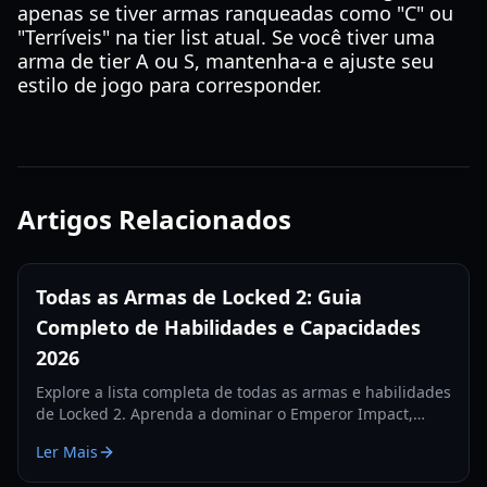
apenas se tiver armas ranqueadas como "C" ou
"Terríveis" na tier list atual. Se você tiver uma
arma de tier A ou S, mantenha-a e ajuste seu
estilo de jogo para corresponder.
Artigos Relacionados
Todas as Armas de Locked 2: Guia
Completo de Habilidades e Capacidades
2026
Explore a lista completa de todas as armas e habilidades
de Locked 2. Aprenda a dominar o Emperor Impact,
Meta Vision e habilidades defensivas neste guia
Ler Mais
abrangente de 2026.