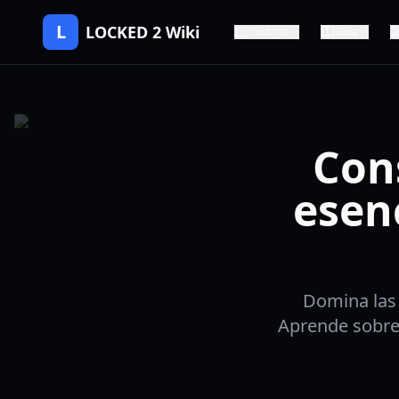
L
LOCKED 2 Wiki
Códigos
Guía
Con
esenc
Domina las 
Aprende sobre 