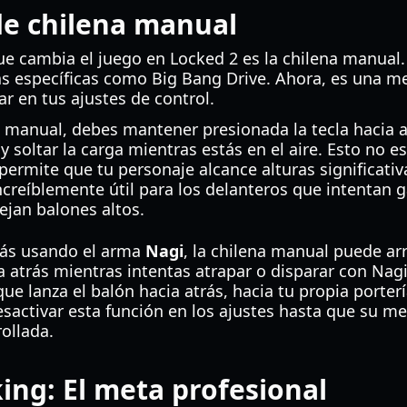
de chilena manual
ue cambia el juego en Locked 2 es la chilena manual
as específicas como Big Bang Drive. Ahora, es una m
ar en tus ajustes de control.
a manual, debes mantener presionada la tecla hacia 
y soltar la carga mientras estás en el aire. Esto no es 
 permite que tu personaje alcance alturas significa
increíblemente útil para los delanteros que intentan 
ejan balones altos.
tás usando el arma
Nagi
, la chilena manual puede ar
a atrás mientras intentas atrapar o disparar con Na
ue lanza el balón hacia atrás, hacia tu propia porterí
esactivar esta función en los ajustes hasta que su m
ollada.
ng: El meta profesional