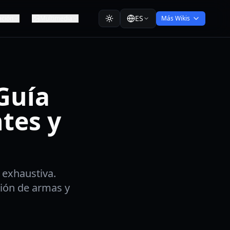
ES
ación
Multimedia
Más Wikis
Guía
ntes y
 exhaustiva.
ción de armas y