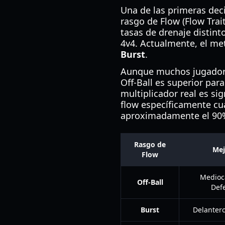
Una de las primeras deci
rasgo de Flow (Flow Trait
tasas de drenaje distin
4v4. Actualmente, el me
Burst
.
Aunque muchos jugadores
Off-Ball es superior par
multiplicador real es si
flow específicamente cua
aproximadamente el 90%
Rasgo de
Mej
Flow
Medioc
Off-Ball
Def
Burst
Delantero