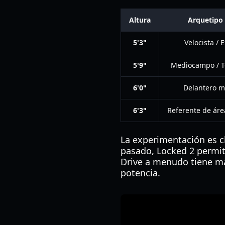
Altura
Arquetipo 
5'3"
Velocista / 
5'9"
Mediocampo / T
6'0"
Delantero 
6'3"
Referente de áre
La experimentación es cl
pasado, Locked 2 permit
Drive a menudo tiene má
potencia.