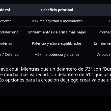
de rol
Beneficio principal
Extremo
Máxima agilidad y movimiento
Fu
odoterreno
Enfriamientos de arma más bajos
Promedi
moderno
Potencia y altura equilibradas
Enfriamie
a / Defensor
Máxima potencia y alcance
Velocida
ave aquí. Mientras que un delantero de 6'3" con "Bun
e mucha más variedad. Un delantero de 6'0" que us
s opciones para la creación de juego creativa que u