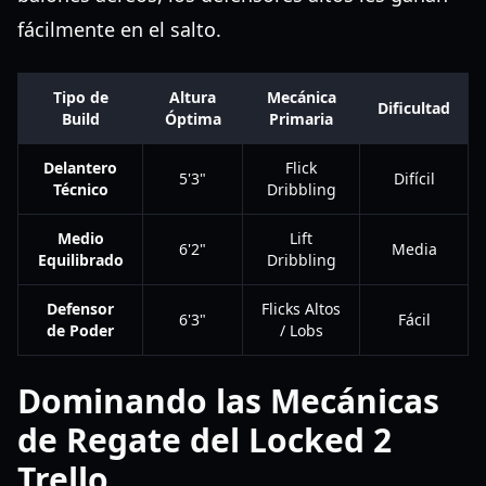
fácilmente en el salto.
Tipo de
Altura
Mecánica
Dificultad
Build
Óptima
Primaria
Delantero
Flick
5'3"
Difícil
Técnico
Dribbling
Medio
Lift
6'2"
Media
Equilibrado
Dribbling
Defensor
Flicks Altos
6'3"
Fácil
de Poder
/ Lobs
Dominando las Mecánicas
de Regate del Locked 2
Trello