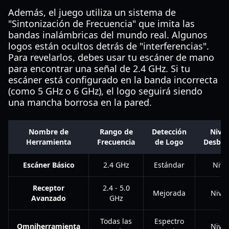
Además, el juego utiliza un sistema de
"Sintonización de Frecuencia" que imita las
bandas inalámbricas del mundo real. Algunos
logos están ocultos detrás de "interferencias".
Para revelarlos, debes usar tu escáner de mano
para encontrar una señal de 2.4 GHz. Si tu
escáner está configurado en la banda incorrecta
(como 5 GHz o 6 GHz), el logo seguirá siendo
una mancha borrosa en la pared.
Nombre de
Rango de
Detección
Nivel
Herramienta
Frecuencia
de Logo
Desblo
Escáner Básico
2.4 GHz
Estándar
Nive
Receptor
2.4 - 5.0
Mejorada
Nivel
Avanzado
GHz
Todas las
Espectro
Omniherramienta
Nivel