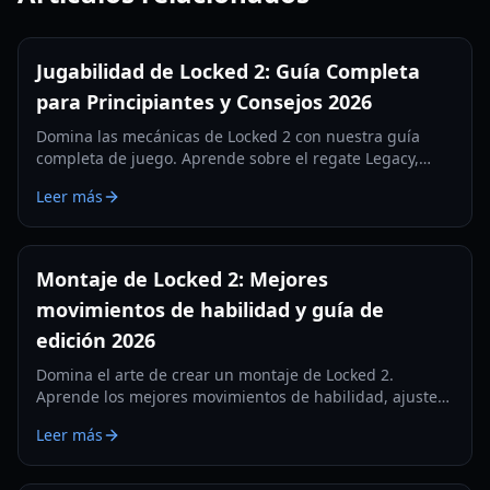
Jugabilidad de Locked 2: Guía Completa
para Principiantes y Consejos 2026
Domina las mecánicas de Locked 2 con nuestra guía
completa de juego. Aprende sobre el regate Legacy,
armas y estrategias de equipo para 2026.
Leer más
Montaje de Locked 2: Mejores
movimientos de habilidad y guía de
edición 2026
Domina el arte de crear un montaje de Locked 2.
Aprende los mejores movimientos de habilidad, ajustes
de cámara y técnicas de edición para destacar tu juego
Leer más
en 2026.