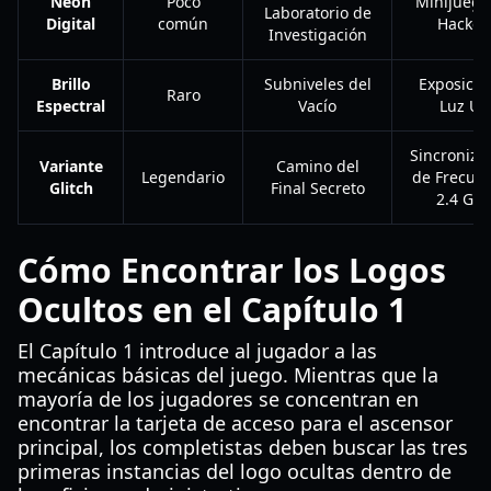
Neón
Poco
Minijuego
Laboratorio de
Digital
común
Hackeo
Investigación
Brillo
Subniveles del
Exposició
Raro
Espectral
Vacío
Luz UV
Sincroniza
Variante
Camino del
Legendario
de Frecue
Glitch
Final Secreto
2.4 GH
Cómo Encontrar los Logos
Ocultos en el Capítulo 1
El Capítulo 1 introduce al jugador a las
mecánicas básicas del juego. Mientras que la
mayoría de los jugadores se concentran en
encontrar la tarjeta de acceso para el ascensor
principal, los completistas deben buscar las tres
primeras instancias del logo ocultas dentro de