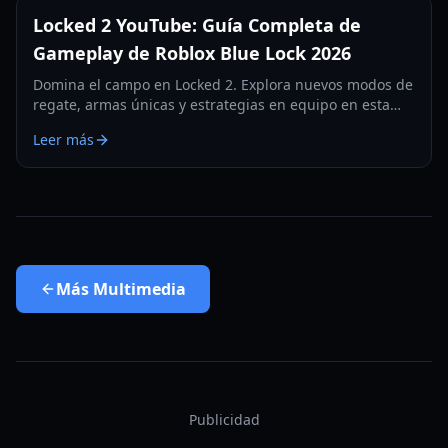
Locked 2 YouTube: Guía Completa de
Gameplay de Roblox Blue Lock 2026
Domina el campo en Locked 2. Explora nuevos modos de
regate, armas únicas y estrategias en equipo en esta
guía exhaustiva de Roblox Blue Lock actualizada para
Leer más
2026.
Más
Multimedia
Publicidad