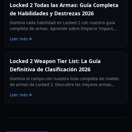
Locked 2 Todas las Armas: Guía Completa
de Habilidades y Destrezas 2026
Domina cada habilidad en Locked 2 con nuestra guía
completa de armas. Aprende sobre Emperor Impact,
Meta Vision y las mejores habilidades ofensivas y
Leer más
defensivas.
Locked 2 Weapon Tier List: La Guía
Definitiva de Clasificación 2026
Domina el campo con nuestra lista completa de niveles
de armas de Locked 2. Descubre las mejores armas
ofensivas y defensivas para autos y scrims competitivos
Leer más
en 2026.