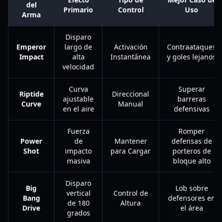
del
Primario
Control
Uso
Arma
Disparo
Emperor
largo de
Activación
Contraataques
Impact
alta
Instantánea
y goles lejanos
velocidad
Curva
Superar
Riptide
Direccional
ajustable
barreras
Curve
Manual
en el aire
defensivas
Fuerza
Romper
Power
de
Mantener
defensas de
Shot
impacto
para Cargar
porteros de
masiva
bloque alto
Disparo
Big
Lob sobre
vertical
Control de
Bang
defensores en
de 180
Altura
Drive
el área
grados