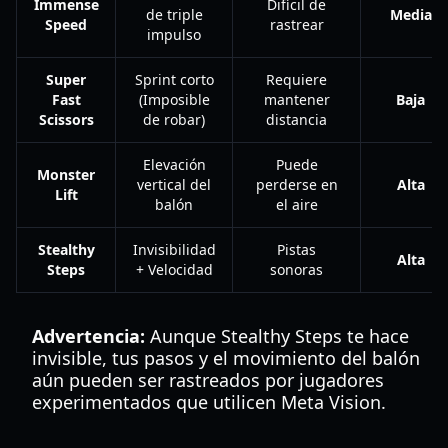
Immense
Difícil de
de triple
Media
Speed
rastrear
impulso
Super
Sprint corto
Requiere
Fast
(Imposible
mantener
Baja
Scissors
de robar)
distancia
Elevación
Puede
Monster
vertical del
perderse en
Alta
Lift
balón
el aire
Stealthy
Invisibilidad
Pistas
Alta
Steps
+ Velocidad
sonoras
Advertencia:
Aunque Stealthy Steps te hace
invisible, tus pasos y el movimiento del balón
aún pueden ser rastreados por jugadores
experimentados que utilicen Meta Vision.